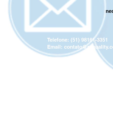
ne
Telefone: (51) 98161-3351
Email:
contato@rsquality.