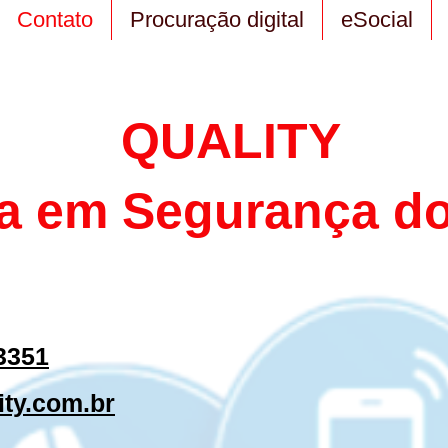
Contato
Procuração digital
eSocial
QUALITY
a em Segurança do
-3351
ity.com.br